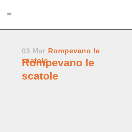
03 Mar
Rompevano le
scatole
Rompevano le
scatole