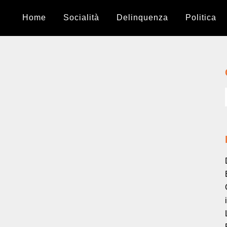
Home
Socialità
Delinquenza
Politica
Una vita borderline
L’adolescenza in quartiere tra bische, eroina e
personaggi sui margini....
Una corda che vibra
Il significato politico del volontariato sociale
degli anni ’80 (e oggi)....