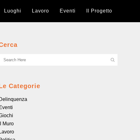
Luoghi
Lavoro
Eventi
Il Progetto
Cerca
Le Categorie
Delinquenza
Eventi
Giochi
il Muro
Lavoro
Politica