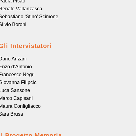
Paola Pisati
Renato Vallanzasca
Sebastiano ‘Stino’ Scimone
Silvio Boroni
Gli Intervistatori
Dario Anzani
Enzo d’Antonio
Francesco Negri
Giovanna Filipcic
Luca Sansone
Marco Capisani
Maura Configliacco
Sara Brusa
Il Progetto Memoria