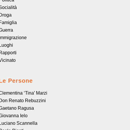
Socialità
Droga
Famiglia
Guerra
Immigrazione
Luoghi
Rapporti
Vicinato
Le Persone
Clementina ‘Tina’ Marzi
Don Renato Rebuzzini
Gaetano Ragusa
Giovanna Ielo
Luciano Scannella