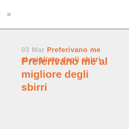
03 Mar
Preferivano me
al migliore degli sbirri
Preferivano me al
migliore degli
sbirri