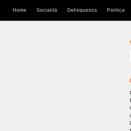
Home
Socialità
Delinquenza
Politica
Siamo un originale soggetto
politico
Il significato politico del volontariato sociale
degli anni ’80 (e oggi)....
Non volevano gli sci
I bisogni primari degli anziani poveri....