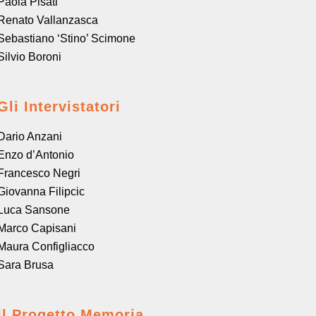
Paola Pisati
Renato Vallanzasca
Sebastiano ‘Stino’ Scimone
Silvio Boroni
Gli Intervistatori
Dario Anzani
Enzo d’Antonio
Francesco Negri
Giovanna Filipcic
Luca Sansone
Marco Capisani
Maura Configliacco
Sara Brusa
Il Progetto Memoria