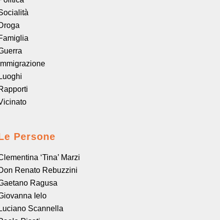
Socialità
Droga
Famiglia
Guerra
Immigrazione
Luoghi
Rapporti
Vicinato
Le Persone
Clementina ‘Tina’ Marzi
Don Renato Rebuzzini
Gaetano Ragusa
Giovanna Ielo
Luciano Scannella