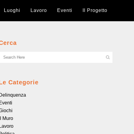
Luoghi
Lavoro
Eventi
Il Progetto
Cerca
Le Categorie
Delinquenza
Eventi
Giochi
il Muro
Lavoro
Politica