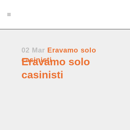
02 Mar
Eravamo solo
casinisti
Eravamo solo
casinisti