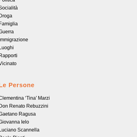
Socialità
Droga
Famiglia
Guerra
Immigrazione
Luoghi
Rapporti
Vicinato
Le Persone
Clementina ‘Tina’ Marzi
Don Renato Rebuzzini
Gaetano Ragusa
Giovanna Ielo
Luciano Scannella