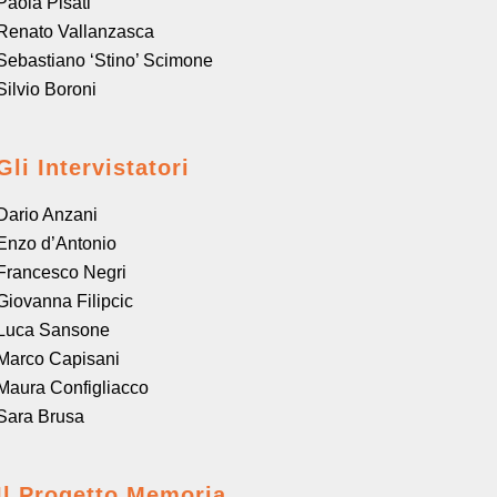
Paola Pisati
Renato Vallanzasca
Sebastiano ‘Stino’ Scimone
Silvio Boroni
Gli Intervistatori
Dario Anzani
Enzo d’Antonio
Francesco Negri
Giovanna Filipcic
Luca Sansone
Marco Capisani
Maura Configliacco
Sara Brusa
Il Progetto Memoria