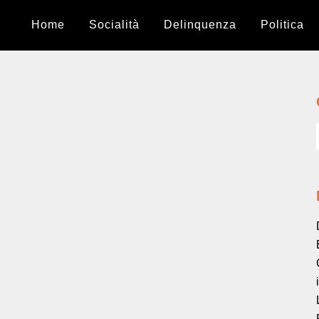
Home
Socialità
Delinquenza
Politica
Le culottes
La strage dei bambini del Murialdo il 21 marzo
1951....