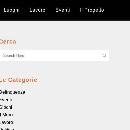
Luoghi
Lavoro
Eventi
Il Progetto
Cerca
Le Categorie
Delinquenza
Eventi
Giochi
il Muro
Lavoro
Politica