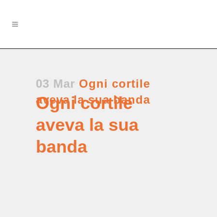
03 Mar
Ogni cortile
aveva la sua banda
Ogni cortile
aveva la sua
banda