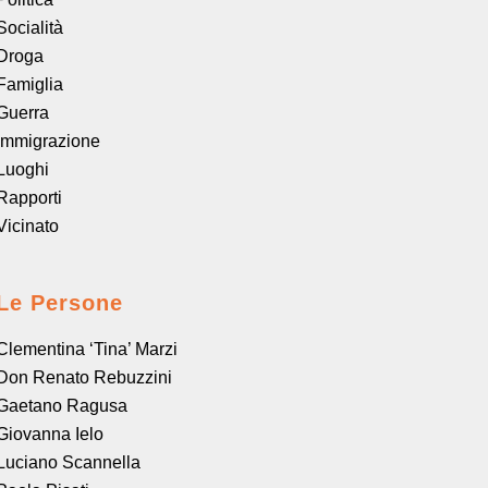
Socialità
Droga
Famiglia
Guerra
Immigrazione
Luoghi
Rapporti
Vicinato
Le Persone
Clementina ‘Tina’ Marzi
Don Renato Rebuzzini
Gaetano Ragusa
Giovanna Ielo
Luciano Scannella