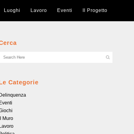
Luoghi
Lavoro
Eventi
Il Progetto
Cerca
Le Categorie
Delinquenza
Eventi
Giochi
il Muro
Lavoro
Politica