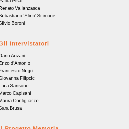
Paola Pisati
Renato Vallanzasca
Sebastiano ‘Stino’ Scimone
Silvio Boroni
Gli Intervistatori
Dario Anzani
Enzo d’Antonio
Francesco Negri
Giovanna Filipcic
Luca Sansone
Marco Capisani
Maura Configliacco
Sara Brusa
Il Progetto Memoria