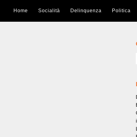
Home
Socialità
Delinquenza
Politica
Ogni cortile aveva la sua banda
La libertà dei bambini in una periferia ‘di
campagna’ (anni ’40 e ’50)....
Il carelòtt
Giochi spericolati e prime rapine....