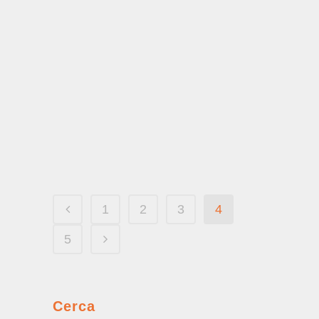
Sperimentazioni educative,
volontariato e inclusione al
Giambellino nei primi anni ‘80....
Allora non succedeva
La delinquenza negli anni ’50 e ‘60....
1
2
3
4
5
Cerca