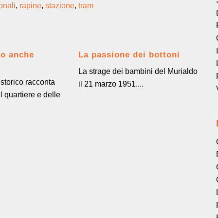
onali
,
rapine
,
stazione
,
tram
no anche
La passione dei bottoni
La strage dei bambini del Murialdo
storico racconta
il 21 marzo 1951....
l quartiere e delle
.