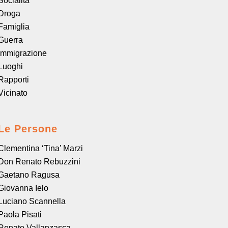
Socialità
Droga
Famiglia
Guerra
Immigrazione
Luoghi
Rapporti
Vicinato
Le Persone
Clementina ‘Tina’ Marzi
Don Renato Rebuzzini
Gaetano Ragusa
Giovanna Ielo
Luciano Scannella
Paola Pisati
Renato Vallanzasca