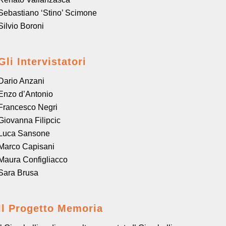
Sebastiano ‘Stino’ Scimone
Silvio Boroni
Gli Intervistatori
Dario Anzani
Enzo d’Antonio
Francesco Negri
Giovanna Filipcic
Luca Sansone
Marco Capisani
Maura Configliacco
Sara Brusa
Il Progetto Memoria