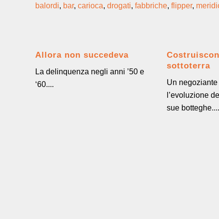
balordi
,
bar
,
carioca
,
drogati
,
fabbriche
,
flipper
,
meridi
Allora non succedeva
Costruisco
sottoterra
La delinquenza negli anni ’50 e
Un negoziante 
‘60....
l’evoluzione de
sue botteghe...