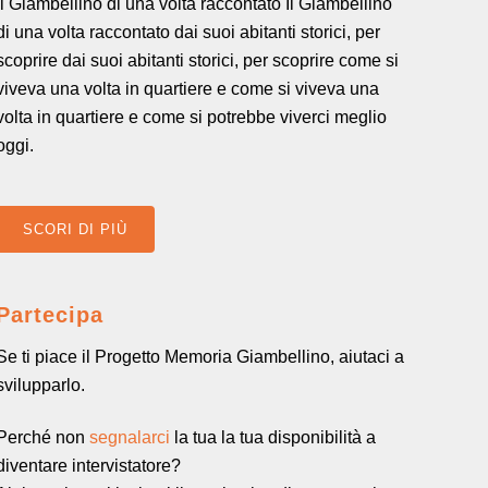
Il Giambellino di una volta raccontato Il Giambellino
di una volta raccontato dai suoi abitanti storici, per
scoprire dai suoi abitanti storici, per scoprire come si
viveva una volta in quartiere e come si viveva una
volta in quartiere e come si potrebbe viverci meglio
oggi.
SCORI DI PIÙ
Partecipa
Se ti piace il Progetto Memoria Giambellino, aiutaci a
svilupparlo.
Perché non
segnalarci
la tua la tua disponibilità a
diventare intervistatore?