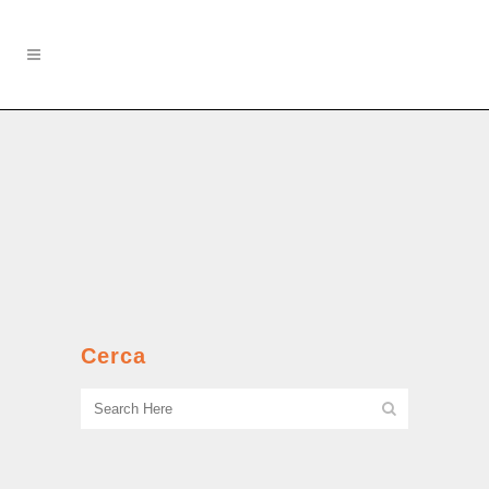
Le culottes
La strage dei bambini del Murialdo il
21 marzo 1951....
Cerca