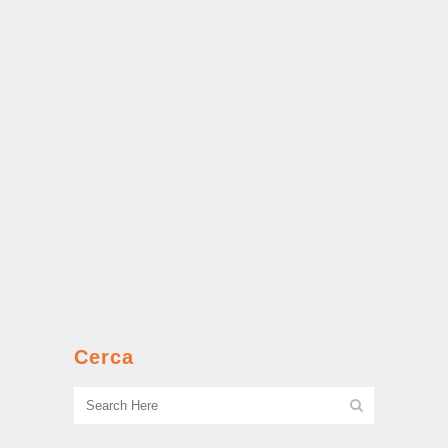
Il carelòtt
Giochi spericolati e prime rapine....
Costruiscono anche
sottoterra
Un negoziante storico racconta
l’evoluzione del quartiere e delle sue
botteghe....
Cerca