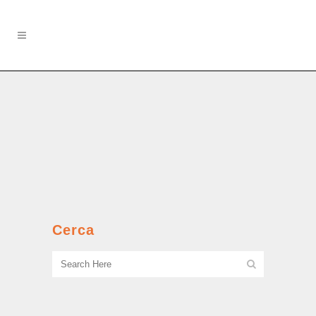
Nomenclatura territoriale
La strage dei bambini del Murialdo il
21 marzo 1951....
Cerca