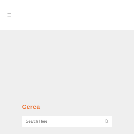
Quando mi han portato in
caserma
I ricordi della guerra partigiana di
un’adolescente degli anni ‘40....
Cerca