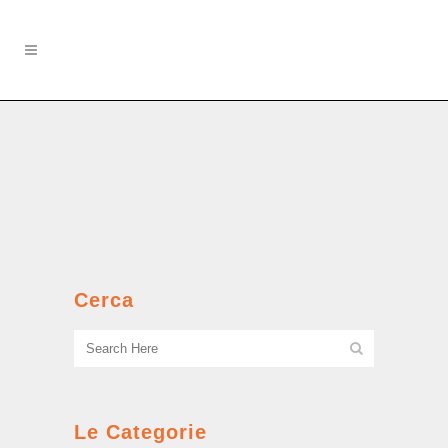
Il carelòtt
Giochi spericolati e prime rapine....
Cerca
Le Categorie