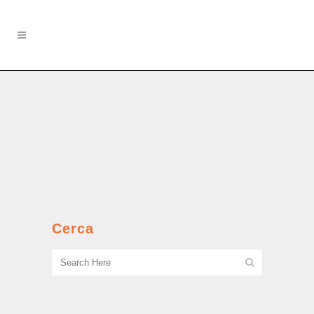
La passione dei bottoni
La strage dei bambini del Murialdo il
21 marzo 1951....
Cerca