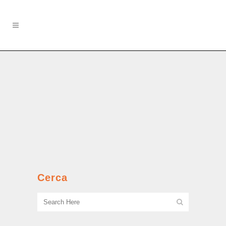
Furti su commissione
Il piccolo Renato quando raccoglieva
‘commissioni’ dagli inquilini del
quartiere, che odiavano il ‘Pé Vunc’....
Cerca