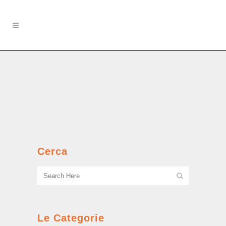
La sciura Adalgisa
Giochi spericolati e prime rapine....
Cerca
Le Categorie