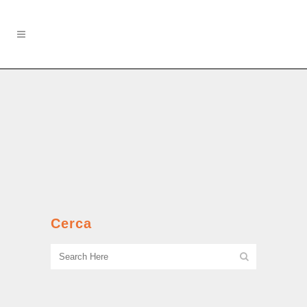
Nomenclatura territoriale
La strage dei bambini del Murialdo il
21 marzo 1951....
Cerca