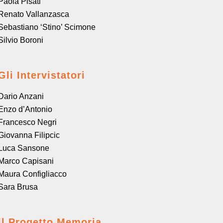
Paola Pisati
Renato Vallanzasca
Sebastiano ‘Stino’ Scimone
Silvio Boroni
Gli Intervistatori
Dario Anzani
Enzo d’Antonio
Francesco Negri
Giovanna Filipcic
Luca Sansone
Marco Capisani
Maura Configliacco
Sara Brusa
Il Progetto Memoria