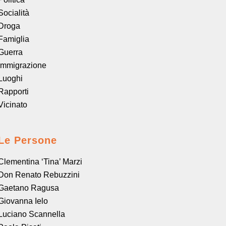
Socialità
Droga
Famiglia
Guerra
Immigrazione
Luoghi
Rapporti
Vicinato
Le Persone
Clementina ‘Tina’ Marzi
Don Renato Rebuzzini
Gaetano Ragusa
Giovanna Ielo
Luciano Scannella