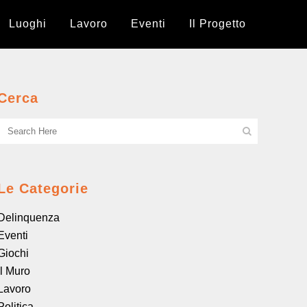
Luoghi
Lavoro
Eventi
Il Progetto
Cerca
Le Categorie
Delinquenza
Eventi
Giochi
il Muro
Lavoro
Politica