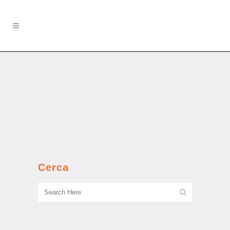
Il frigorifero
Corna e tradimenti tra vicini di
cortile....
Cerca