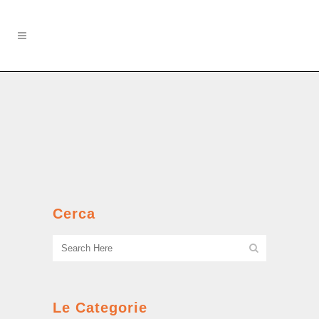
Il carelòtt
Giochi spericolati e prime rapine....
Cerca
Le Categorie