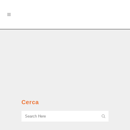
Furti su commissione
Il piccolo Renato quando raccoglieva
‘commissioni’ dagli inquilini del
quartiere, che odiavano il ‘Pé Vunc’....
Cerca