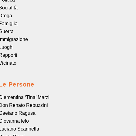
Socialità
Droga
Famiglia
Guerra
Immigrazione
Luoghi
Rapporti
Vicinato
Le Persone
Clementina ‘Tina’ Marzi
Don Renato Rebuzzini
Gaetano Ragusa
Giovanna Ielo
Luciano Scannella