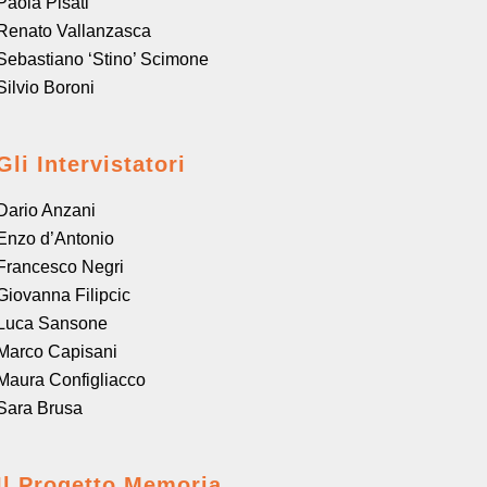
Paola Pisati
Renato Vallanzasca
Sebastiano ‘Stino’ Scimone
Silvio Boroni
Gli Intervistatori
Dario Anzani
Enzo d’Antonio
Francesco Negri
Giovanna Filipcic
Luca Sansone
Marco Capisani
Maura Configliacco
Sara Brusa
Il Progetto Memoria