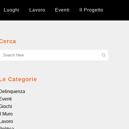
Luoghi
Lavoro
Eventi
Il Progetto
Cerca
Le Categorie
Delinquenza
Eventi
Giochi
il Muro
Lavoro
Politica